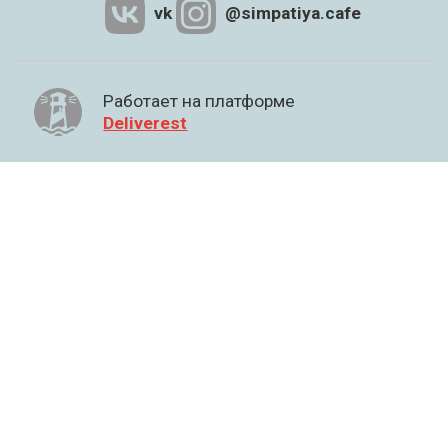
vk
@simpatiya.cafe
Работает на платформе
Deliverest